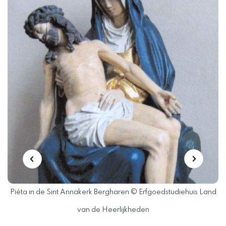
is
Pièta in de Sint Annakerk Bergharen © Erfgoedstudiehuis Land
D
van de Heerlijkheden