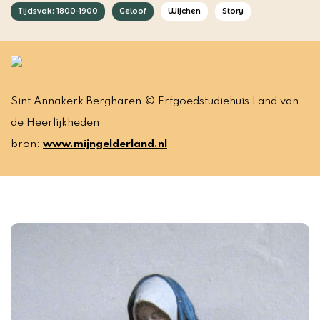
Tijdsvak: 1800-1900
Geloof
Wijchen
Story
Sint Annakerk Bergharen © Erfgoedstudiehuis Land van
de Heerlijkheden
bron:
www.mijngelderland.nl