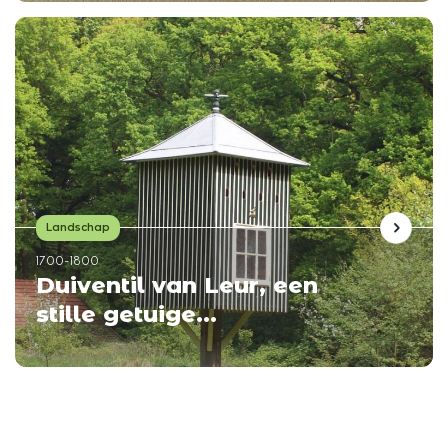
Landschap
1700-1800
Duiventil van Leur, een
stille getuige...