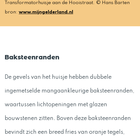
Transformatorhuisje aan de Hooistraat. © Hans Barten
bron:
www.mijngelderland.nl
Baksteenranden
De gevels van het huisje hebben dubbele
ingemetselde mangaankleurige baksteenranden,
waartussen lichtopeningen met glazen
bouwstenen zitten. Boven deze baksteenranden
bevindt zich een breed fries van oranje tegels,