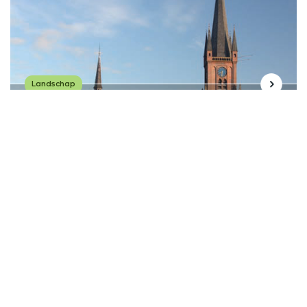
Landschap
1800-1900
Rooms-Katholieke kerk
H.H. Ewalden
terug naar overzicht