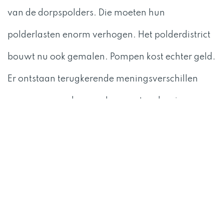
van de dorpspolders. Die moeten hun
polderlasten enorm verhogen. Het polderdistrict
bouwt nu ook gemalen. Pompen kost echter geld.
Er ontstaan terugkerende meningsverschillen
over wanneer de gemalen moeten draaien en
hoeveel dit mag kosten. Het westelijke deel van
Maas en Waal lijdt economisch het zwaarst.
Boomgaarden zijn verwoest, huizen vernield,
werkgelegenheid is schaars. De gemeente
Wamel is bijna failliet, en de verpauperde