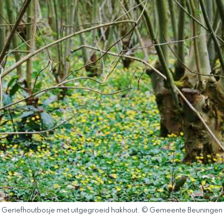
Geriefhoutbosje met uitgegroeid hakhout. © Gemeente Beuningen