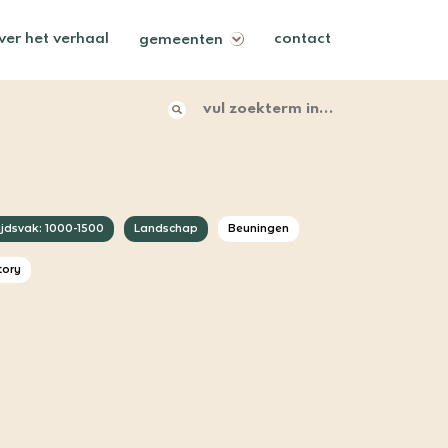
ver het verhaal
contact
gemeenten
vul zoekterm in......
ijdsvak: 1000-1500
Landschap
Beuningen
tory