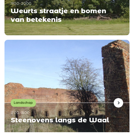
1950-2000
Weurts straatje en bomen
van betekenis
Landschap
1700-1800
Steenovens langs de Waal