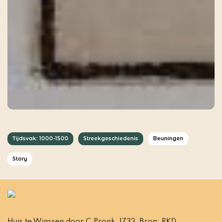
Tijdsvak: 1000-1500
Streekgeschiedenis
Beuningen
Story
Huis te Winssen door C.Pronk, 1732. Bron: RKD