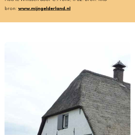
bron:
www.mijngelderland.nl