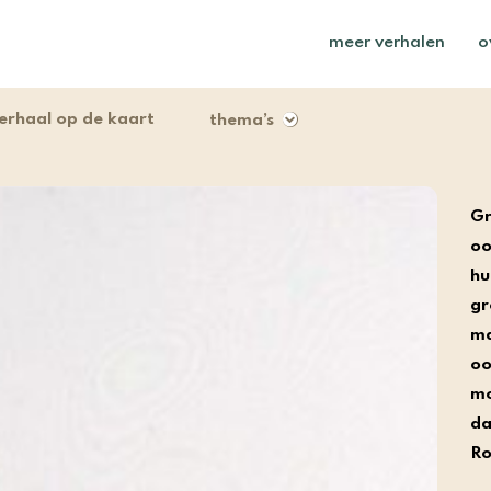
meer verhalen
o
erhaal op de kaart
thema’s
Gr
oo
hu
gr
ma
oo
mo
da
Ro