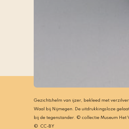
Gezichtshelm van ijzer, bekleed met verzilve
Waal bij Nijmegen. De uitdrukkingsloze gela
bij de tegenstander. © collectie Museum Het
© CC-BY