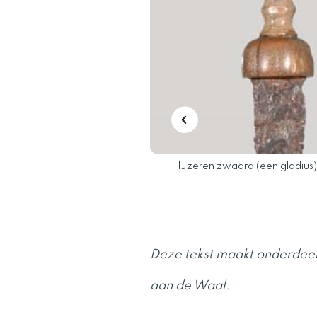
erd met een werptuig afgevuurd.
IJzeren zwaard (een gladius)
Deze tekst maakt onderdeel 
aan de Waal.