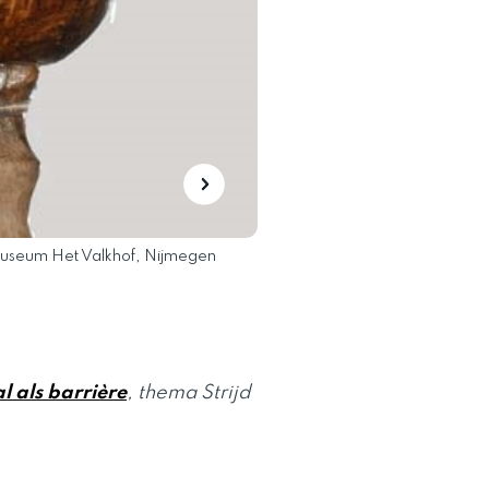
 Museum Het Valkhof, Nijmegen
Grote slingerkogel van gebakke
l als barrière
, thema Strijd