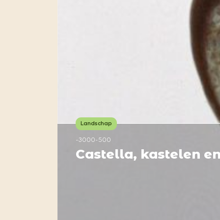
Landschap
-3000-500
Castella, kastelen e