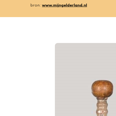
bron:
www.mijngelderland.nl