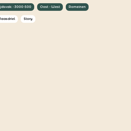
ijdsvak: -3000-500
Oost - West
Romeinen
aasdriel
Story