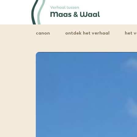
canon
ontdek het verhaal
het v