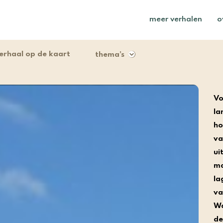
meer verhalen
o
erhaal op de kaart
thema’s
Vo
la
ho
va
ui
ma
la
va
Wa
de