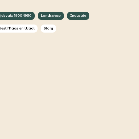
ijdsvak: 1900-1950
Landschap
Industrie
est Maas en Waal
Story