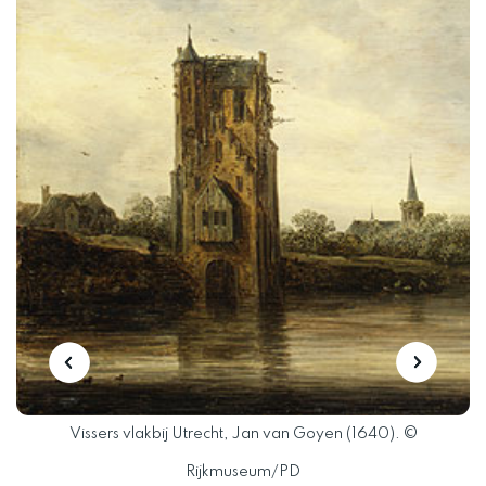
f
Vissers vlakbij Utrecht, Jan van Goyen (1640). ©
V
Rijkmuseum/PD