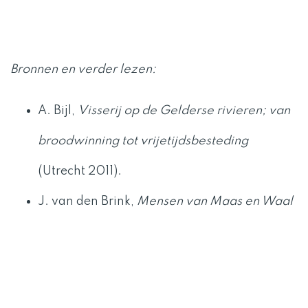
Bronnen en verder lezen:
A. Bijl,
Visserij op de Gelderse rivieren; van
broodwinning tot vrijetijdsbesteding
(Utrecht 2011).
J. van den Brink,
Mensen van Maas en Waal
(Appeltern 2014).
Th. H. van Doorn,
Terminologie van
Riviervissers
(Nijmegen 1971).